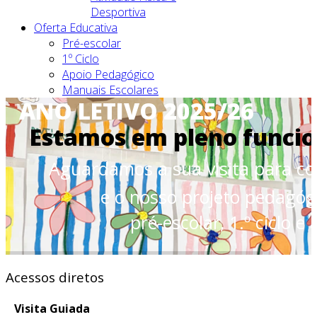
Desportiva
Oferta Educativa
Pré-escolar
1º Ciclo
Apoio Pedagógico
Manuais Escolares
ANO LETIVO 2025/26
Atividades
Jornal "O Sol Nascente"
Estamos em pleno funci
Serviços
Noticias
Aguardamos a sua visita para co
Contactos
e o nosso projeto pedagógi
pré-escolar, 1.º ciclo 
Acessos diretos
Visita Guiada