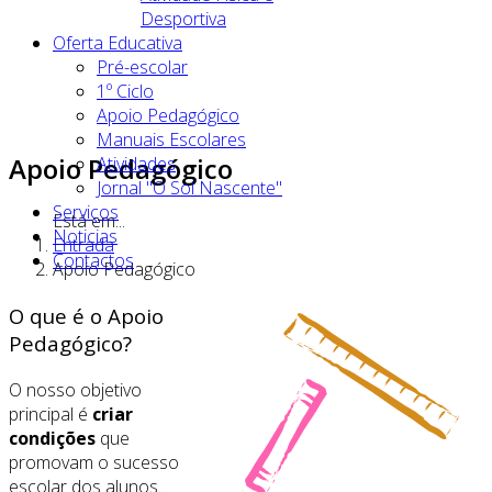
Desportiva
Oferta Educativa
Pré-escolar
1º Ciclo
Apoio Pedagógico
Manuais Escolares
Apoio Pedagógico
Atividades
Jornal "O Sol Nascente"
Serviços
Está em...
Noticias
Entrada
Contactos
Apoio Pedagógico
O que é o Apoio
Pedagógico?
O nosso objetivo
principal é
criar
condições
que
promovam o sucesso
escolar dos alunos.