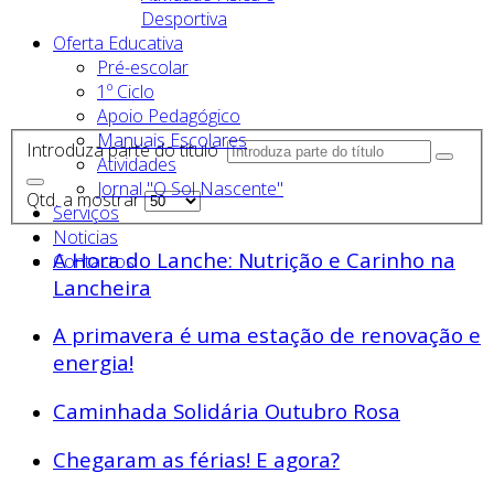
Desportiva
Oferta Educativa
Pré-escolar
1º Ciclo
Apoio Pedagógico
Manuais Escolares
Introduza parte do título
Atividades
Jornal "O Sol Nascente"
Qtd. a mostrar
Serviços
Noticias
A Hora do Lanche: Nutrição e Carinho na
Contactos
Lancheira
A primavera é uma estação de renovação e
energia!
Caminhada Solidária Outubro Rosa
Chegaram as férias! E agora?