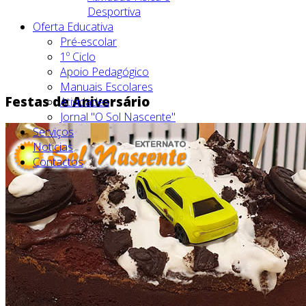
Desportiva
Oferta Educativa
Pré-escolar
1º Ciclo
Apoio Pedagógico
Manuais Escolares
Festas de Aniversário
Atividades
Jornal "O Sol Nascente"
Serviços
Noticias
Contactos