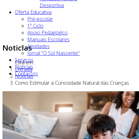
Desportiva
Oferta Educativa
Pré-escolar
1º Ciclo
Apoio Pedagógico
Manuais Escolares
Noticias
Atividades
Jornal "O Sol Nascente"
Serviços
Está em...
Noticias
Entrada
Contactos
Noticias
Como Estimular a Curiosidade Natural das Crianças