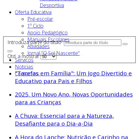
Desportiva
Oferta Educativa
Pré-escolar
1º Ciclo
Apoio Pedagógico
Manuais Escolares
Introduza parte do título
Atividades
Jornal "O Sol Nascente"
Qtd. a mostrar
Serviços
Noticias
"Tarefas em Família": Um Jogo Divertido e
Contactos
Educativo para Pais e Filhos
2025. Um Novo Ano, Novas Oportunidades
para as Crianças
A Chuva: Essencial para a Natureza,
Desafiante para o Dia-a-Dia
A Hora do Lanche: Nutrição e Carinho na