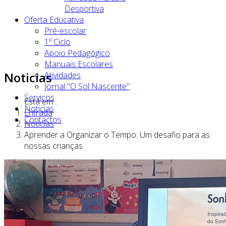
Desportiva
Oferta Educativa
Pré-escolar
1º Ciclo
Apoio Pedagógico
Manuais Escolares
Noticias
Atividades
Jornal "O Sol Nascente"
Serviços
Está em...
Noticias
Entrada
Contactos
Noticias
Aprender a Organizar o Tempo: Um desafio para as
nossas crianças