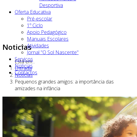
Desportiva
Oferta Educativa
Pré-escolar
1º Ciclo
Apoio Pedagógico
Manuais Escolares
Noticias
Atividades
Jornal "O Sol Nascente"
Serviços
Está em...
Noticias
Entrada
Contactos
Noticias
Pequenos grandes amigos: a importância das
amizades na infância