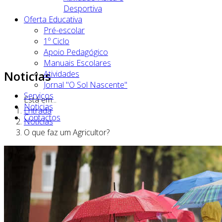
Desportiva
Oferta Educativa
Pré-escolar
1º Ciclo
Apoio Pedagógico
Manuais Escolares
Noticias
Atividades
Jornal "O Sol Nascente"
Serviços
Está em...
Noticias
Entrada
Contactos
Noticias
O que faz um Agricultor?