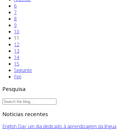
6
7
8
9
10
11
12
13
14
15
Seguinte
Fim
Pesquisa
Noticias recentes
English Day: um dia dedicado à aprendizagem da língua